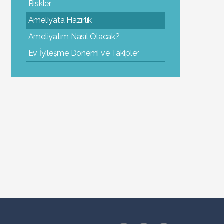
Riskler
Ameliyata Hazırlık
Ameliyatım Nasıl Olacak?
Ev İyileşme Dönemi ve Takipler