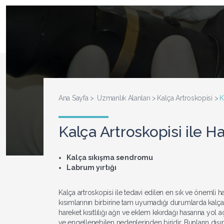
Ana Sayfa
Uzmanlık Alanları
Kalça Artroskopisi
K
Kalça Artroskopisi ile Ha
Kalça sıkışma sendromu
Labrum yırtığı
Kalça artroskopisi ile tedavi edilen en sık ve önemli 
kısımlarının birbirine tam uyumadığı durumlarda kalç
hareket kısıtlılığı ağrı ve eklem kıkırdağı hasarına yo
ve engellenebilen nedenlerinden biridir. Bunların d