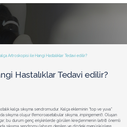
alça Artroskopisi ile Hangi Hastalıklar Tedavi edilir?
ngi Hastalıklar Tedavi edilir?
hastalık kalça sıkışma sendromudur. Kalça ekleminin “top ve yuva”
ada sıkışma oluşur (femoroasetabular sıkışma,
impingement
). Oluşan
l açar; bu durum genç erişkinlerde görülen kireçlenmenin (artrit) önemli
ışında sıkışma sendromu labrum denilen ve dizdeki menüsküslere