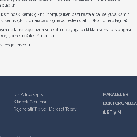
olabilir.
kısmındaki kemik çıkıntı (hörgüç) iken bazı hastalarda ise yuva kısmın
iki kemik çıkıntı bir arada sıkışmaya neden olabilir (kombine sıkışma)
şma, atlama veya uzun süre oturup ayağa kalktıktan sonra kasık ağrısı
(ör; çömelme) ile ağrı tarifler.
si engellenebilir.
Diz Artroskopisi
MAKALELER
Kıkırdak Cerrahisi
DOKTORUNUZA 
Rejeneratif Tıp ve Hücresel Tedavi
İLETİŞİM