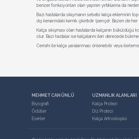
benzer fonksiyonları olan yapının yırtıklarına da neden 
Bazı hastalarda sıkışmanın sebebi kalça ekleminin top 
dış kenarındaki kemik çıkıntıdır (pençe). Bazen de her 
Kalça sıkışması olan hastalarda kalçanın büküldüğü ko
olur. Bazı hastalar ise kalçalarını ileri derecede bükme 
Cerrahi ile kalça yaralanması önlenebilir veya ilerleme
MEHMET CAN ÜNLÜ
UZMANLIK ALANLARI
Biyografi
Kalça Protezi
Ödüller
Diz Protezi
Eserler
Kalça Artroskopisi